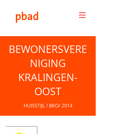
pbad
BEWONERSVERE
NIGING
KRALINGEN-
OOST
HUISSTIJL / BKO/ 2014