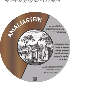
polder Bolgarijen/de Grienden.