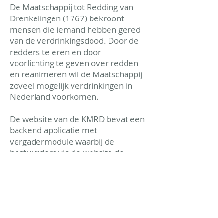
De Maatschappij tot Redding van
Drenkelingen (1767) bekroont
mensen die iemand hebben gered
van de verdrinkingsdood. Door de
redders te eren en door
voorlichting te geven over redden
en reanimeren wil de Maatschappij
zoveel mogelijk verdrinkingen in
Nederland voorkomen.
De website van de KMRD bevat een
backend applicatie met
vergadermodule waarbij de
bestuurders via de website de
aanvragen eenvoudig en efficiënt
kunnen beoordelen.
< meer werk